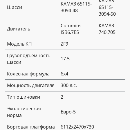
КАМАЗ
КАМАЗ 65115-
Шасси
65115-
3094-48
3094-50
Cummins
КАМАЗ
Двигатель
ISB6.7Е5
740.705
Модель КП
ZF9
Грузоподъемность
17.5 т
шасси
Колесная формула
6х4
Мощность двигателя
300 л.с.
Тип ошиновки
2
Экологическая
Евро-5
норма
Бортовая платформа
6112х2470х730