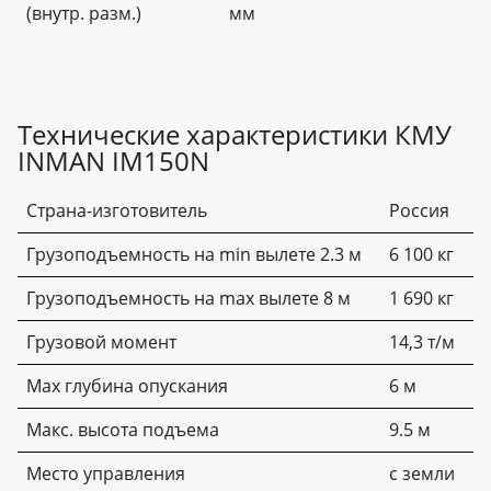
(внутр. разм.)
мм
Технические характеристики КМУ
INMAN IM150N
Страна-изготовитель
Россия
Грузоподъемность на min вылете 2.3 м
6 100 кг
Грузоподъемность на max вылете 8 м
1 690 кг
Грузовой момент
14,3 т/м
Мах глубина опускания
6 м
Макс. высота подъема
9.5 м
Место управления
с земли