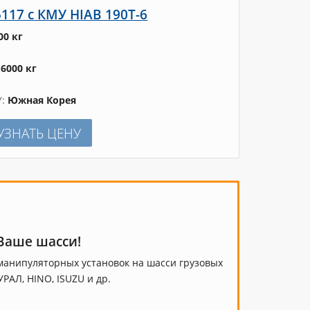
117 с КМУ HIAB 190Т-6
00 кг
16000 кг
У
Южная Корея
УЗНАТЬ ЦЕНУ
Ваше шасси!
анипуляторных установок на шасси грузовых
РАЛ, HINO, ISUZU и др.