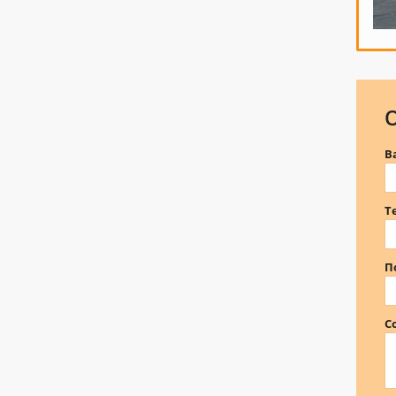
В
Т
П
С