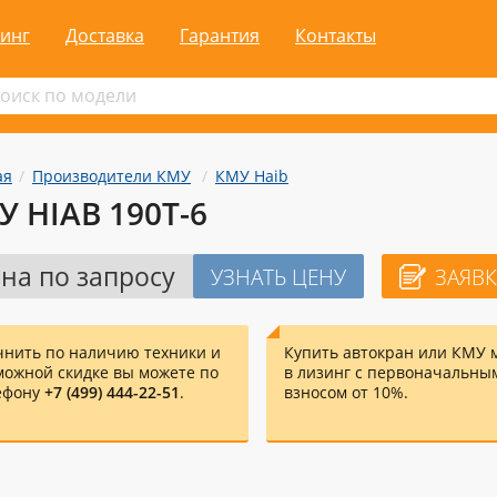
инг
Доставка
Гарантия
Контакты
ая
Производители КМУ
КМУ Haib
У HIAB 190T-6
на по запросу
УЗНАТЬ ЦЕНУ
ЗАЯВК
чнить по наличию техники и
Купить автокран или КМУ 
можной скидке вы можете по
в лизинг с первоначальны
ефону
+7 (499) 444-22-51
.
взносом от 10%.