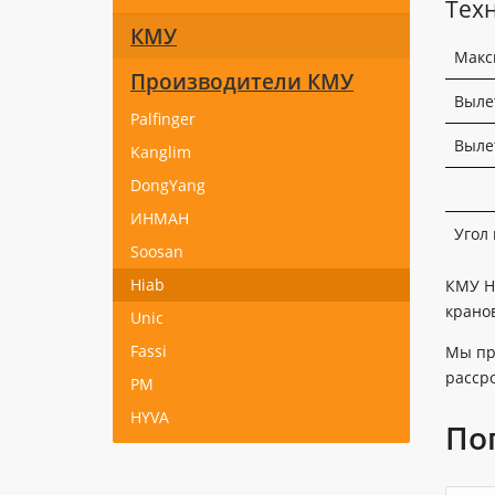
Техн
КМУ
Макс
Производители КМУ
Выле
Palfinger
Выле
Kanglim
DongYang
ИНМАН
Угол
Soosan
Hiab
КМУ H
крано
Unic
Fassi
Мы пр
расср
PM
HYVA
По