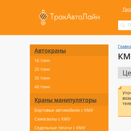
Лиз
Главн
Автокраны
КМ
16 тонн
25 тонн
Це
35 тонн
40 тонн
Уто
воз
Краны манипуляторы
тел
Бортовые автомобили с КМУ
Самосвалы с КМУ
Седельные тягачи с КМУ