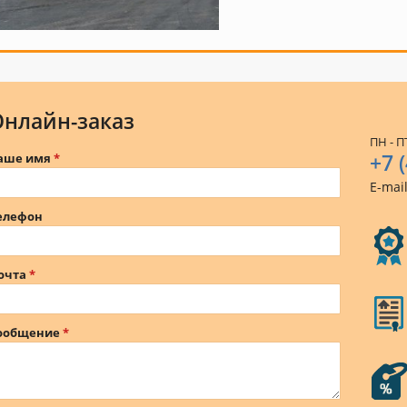
Онлайн-заказ
ПН - ПТ
+7 
аше имя
E-mai
елефон
очта
ообщение