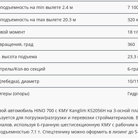
оподъемность на min вылете 2.4 м
7 100
оподъемность на max вылете 20.3 м
320 
овой момент
18 т
 вращения, град
360
. высота подъема
23.3
стрелы/Кол-во секций
6-гр
(лебедка), диаметр
10/1
игеры (опоры)
Гидр
вой автомобиль HINO 700 с КМУ Kanglim KS2056H на 3-осной пл
зуется для погрузки/разгрузки и перевозки стройматериалов. В
иалов, используя 6-гранную шестисекционную КМУ с рабочим 
подъемностью 7,1 т. Спецтехнику можно оформить в лизинг до 5