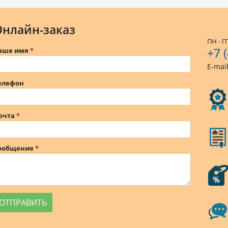
Онлайн-заказ
ПН - ПТ
+7 
аше имя
E-mai
елефон
очта
ообщение