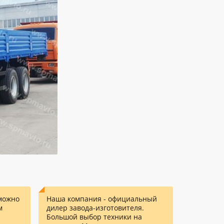
можно
Наша компания - официальный
м
дилер завода-изготовителя.
Большой выбор техники на