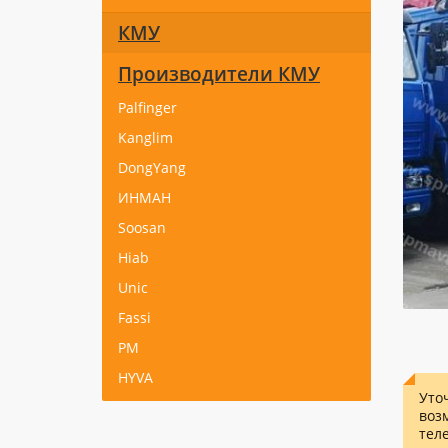
КМУ
Производители КМУ
Palfinger
Kanglim
DongYang
ИНМАН
Soosan
Hiab
Unic
Fassi
PM
HYVA
Уто
воз
тел