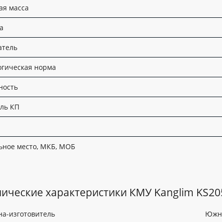
ая масса
а
атель
огическая норма
ость
ль КП
ьное место, МКБ, МОБ
нические характеристики КМУ Kanglim KS2
на-изготовитель
Южн