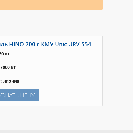
ь HINO 700 с КМУ Unic URV-554
30 кг
17000 кг
У
Япония
УЗНАТЬ ЦЕНУ