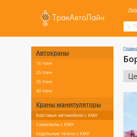
Лиз
Главн
Автокраны
Бо
16 тонн
25 тонн
Це
35 тонн
40 тонн
Краны манипуляторы
Бортовые автомобили с КМУ
Самосвалы с КМУ
Седельные тягачи с КМУ