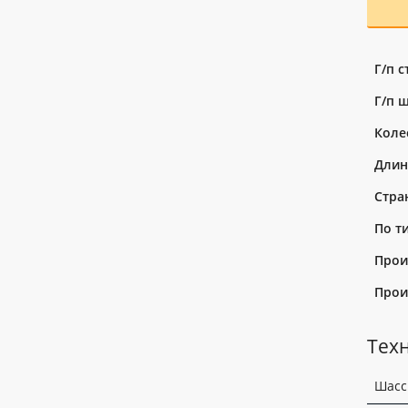
Г/п 
Г/п 
Коле
Длин
Стра
По т
Прои
Прои
Тех
Шасс