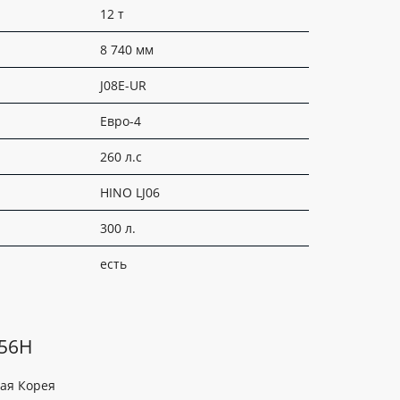
12 т
8 740 мм
J08E-UR
Евро-4
260 л.с
HINO LJ06
300 л.
есть
056H
ая Корея