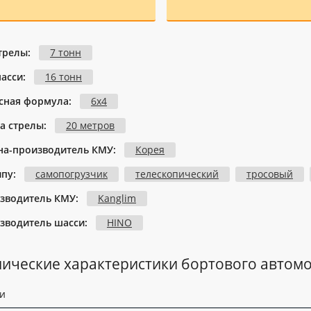
стрелы:
7 тонн
шасси:
16 тонн
сная формула:
6х4
а стрелы:
20 метров
на-производитель КМУ:
Корея
ипу:
самопогрузчик
телескопический
тросовый
зводитель КМУ:
Kanglim
зводитель шасси:
HINO
нические характеристики бортового автом
и