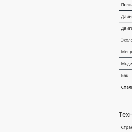
Полн
Длин
Двиг
Экол
Мощн
Моде
Бак
Спал
Тех
Стра