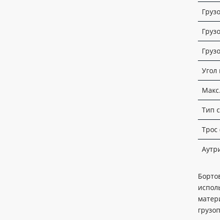
Груз
Груз
Груз
Угол
Макс
Тип 
Трос 
Аутр
Борто
исполь
матер
грузо