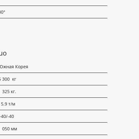
30°
uo
Южная Корея
5 300 кг
1 325 кг.
15.9 т/м
+40/-40
1 050 мм