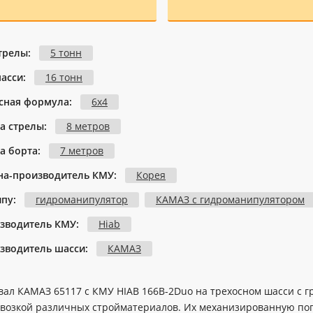
стрелы:
5 тонн
шасси:
16 тонн
сная формула:
6х4
а стрелы:
8 метров
а борта:
7 метров
на-производитель КМУ:
Корея
ипу:
гидроманипулятор
КАМАЗ с гидроманипулятором
зводитель КМУ:
Hiab
зводитель шасси:
КАМАЗ
вал КАМАЗ 65117 с КМУ HIAB 166B-2Duo на трехосном шасси с г
евозкой различных стройматериалов. Их механизированную пог