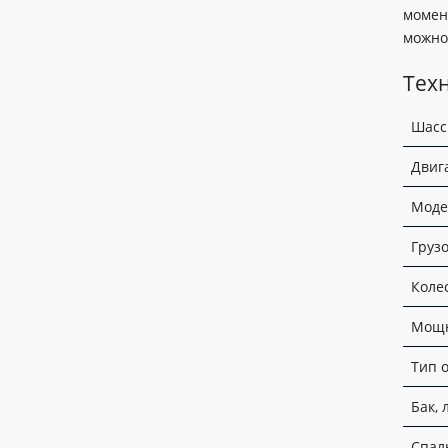
момент
можно 
Тех
Шасс
Двиг
Моде
Груз
Коле
Мощн
Тип 
Бак, 
Спал