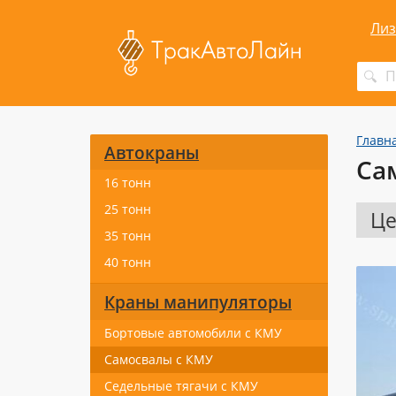
Лиз
Главн
Автокраны
Са
16 тонн
25 тонн
Це
35 тонн
40 тонн
Краны манипуляторы
Бортовые автомобили с КМУ
Самосвалы с КМУ
Седельные тягачи с КМУ