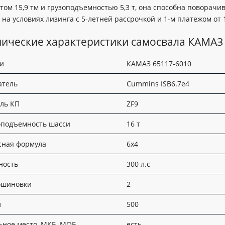
ом 15,9 тм и грузоподъемностью 5,3 т, она способна поворачив
на условиях лизинга с 5-летней рассрочкой и 1-м платежом от 
нические характеристики самосвала КАМАЗ
и
КАМАЗ 65117-6010
атель
Cummins ISB6.7e4
ль КП
ZF9
оподъемность шасси
16 т
сная формула
6х4
ость
300 л.с
ошиновки
2
л
500
ьное место, МКБ, МОБ
есть