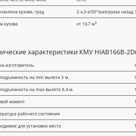
 наклона кузова, град
2-х,3-х/50°/разгрузка назад 
3
м кузова
от 10,7 м
нические характеристики КМУ HIAB166B-2D
на-изготовитель
оподъемность на min вылете 5 м.
оподъемность на max вылете 8.4 м.
овой момент
ература рабочего состояния
ходимое для установки место