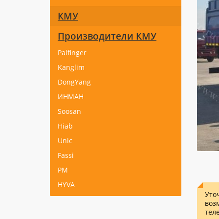
КМУ
Производители КМУ
Palfinger
Kanglim
DongYang
ИНМАН
Soosan
Hiab
Unic
Fassi
PM
HYVA
Уто
воз
тел