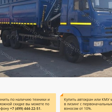
чнить по наличию техники и
Купить автокран или КМУ 
можной скидке вы можете по
в лизинг с первоначальны
ефону
+7 (499) 444-22-51
.
взносом от 10%.