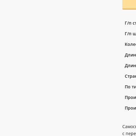
Г/п 
Г/п 
Коле
Длин
Длин
Стра
По т
Прои
Прои
Самос
с пер