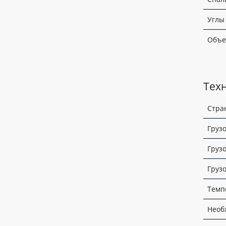
Углы
Объе
Тех
Стра
Груз
Груз
Груз
Темп
Необ