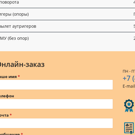
 поворота
игеры (опоры)
вылет аутригеров
КМУ (без опор)
Онлайн-заказ
ПН - ПТ
+7 
аше имя
E-mai
елефон
очта
ообщение