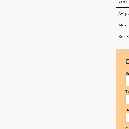
Угол
Аутр
Max 
Вес 
В
Т
П
С